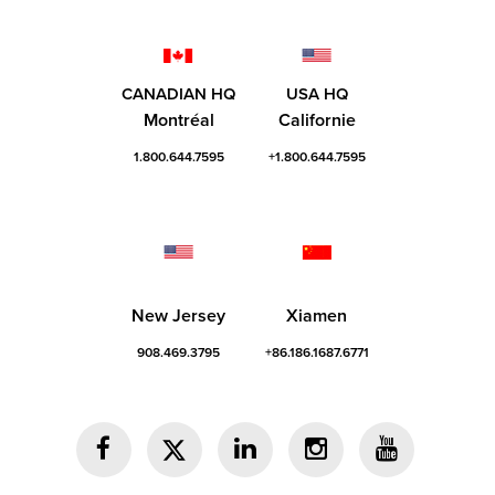
CANADIAN HQ
USA HQ
Montréal
Californie
1.800.644.7595
+1.800.644.7595
New Jersey
Xiamen
908.469.3795
+86.186.1687.6771